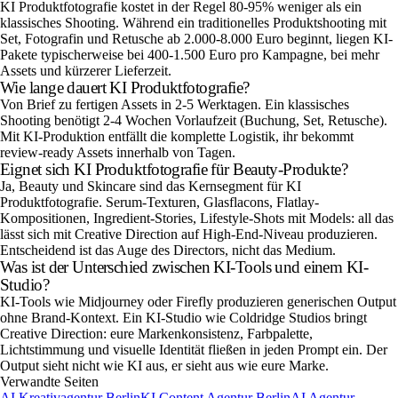
KI Produktfotografie kostet in der Regel 80-95% weniger als ein
klassisches Shooting. Während ein traditionelles Produktshooting mit
Set, Fotografin und Retusche ab 2.000-8.000 Euro beginnt, liegen KI-
Pakete typischerweise bei 400-1.500 Euro pro Kampagne, bei mehr
Assets und kürzerer Lieferzeit.
Wie lange dauert KI Produktfotografie?
Von Brief zu fertigen Assets in 2-5 Werktagen. Ein klassisches
Shooting benötigt 2-4 Wochen Vorlaufzeit (Buchung, Set, Retusche).
Mit KI-Produktion entfällt die komplette Logistik, ihr bekommt
review-ready Assets innerhalb von Tagen.
Eignet sich KI Produktfotografie für Beauty-Produkte?
Ja, Beauty und Skincare sind das Kernsegment für KI
Produktfotografie. Serum-Texturen, Glasflacons, Flatlay-
Kompositionen, Ingredient-Stories, Lifestyle-Shots mit Models: all das
lässt sich mit Creative Direction auf High-End-Niveau produzieren.
Entscheidend ist das Auge des Directors, nicht das Medium.
Was ist der Unterschied zwischen KI-Tools und einem KI-
Studio?
KI-Tools wie Midjourney oder Firefly produzieren generischen Output
ohne Brand-Kontext. Ein KI-Studio wie Coldridge Studios bringt
Creative Direction: eure Markenkonsistenz, Farbpalette,
Lichtstimmung und visuelle Identität fließen in jeden Prompt ein. Der
Output sieht nicht wie KI aus, er sieht aus wie eure Marke.
Verwandte Seiten
AI Kreativagentur Berlin
KI Content Agentur Berlin
AI Agentur