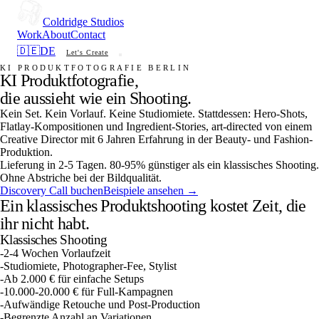
Coldridge Studios
Work
About
Contact
🇩🇪
DE
Let's Create
KI PRODUKTFOTOGRAFIE BERLIN
KI Produktfotografie,
die aussieht wie ein Shooting.
Kein Set. Kein Vorlauf. Keine Studiomiete. Stattdessen: Hero-Shots,
Flatlay-Kompositionen und Ingredient-Stories, art-directed von einem
Creative Director mit 6 Jahren Erfahrung in der Beauty- und Fashion-
Produktion.
Lieferung in 2-5 Tagen. 80-95% günstiger als ein klassisches Shooting.
Ohne Abstriche bei der Bildqualität.
Discovery Call buchen
Beispiele ansehen →
Ein klassisches Produktshooting kostet Zeit, die
ihr nicht habt.
Klassisches Shooting
-
2-4 Wochen Vorlaufzeit
-
Studiomiete, Photographer-Fee, Stylist
-
Ab 2.000 € für einfache Setups
-
10.000-20.000 € für Full-Kampagnen
-
Aufwändige Retouche und Post-Production
-
Begrenzte Anzahl an Variationen