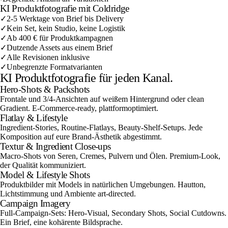
KI Produktfotografie mit Coldridge
✓
2-5 Werktage von Brief bis Delivery
✓
Kein Set, kein Studio, keine Logistik
✓
Ab 400 € für Produktkampagnen
✓
Dutzende Assets aus einem Brief
✓
Alle Revisionen inklusive
✓
Unbegrenzte Formatvarianten
KI Produktfotografie für jeden Kanal.
Hero-Shots & Packshots
Frontale und 3/4-Ansichten auf weißem Hintergrund oder clean
Gradient. E-Commerce-ready, plattformoptimiert.
Flatlay & Lifestyle
Ingredient-Stories, Routine-Flatlays, Beauty-Shelf-Setups. Jede
Komposition auf eure Brand-Ästhetik abgestimmt.
Textur & Ingredient Close-ups
Macro-Shots von Seren, Cremes, Pulvern und Ölen. Premium-Look,
der Qualität kommuniziert.
Model & Lifestyle Shots
Produktbilder mit Models in natürlichen Umgebungen. Hautton,
Lichtstimmung und Ambiente art-directed.
Campaign Imagery
Full-Campaign-Sets: Hero-Visual, Secondary Shots, Social Cutdowns.
Ein Brief, eine kohärente Bildsprache.